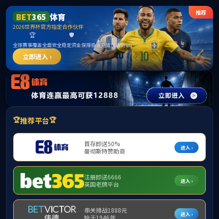
3044永利集团(中国)有限公司官网
首页
>
新闻资讯
>
3044永利集团动态
3044永利集团动态
媒体聚焦
信息公开
社会责任
招商政策
2025-09-19
3044永利集团视界 | 服务创
新解民忧，金融为民暖人心
2025-09-10