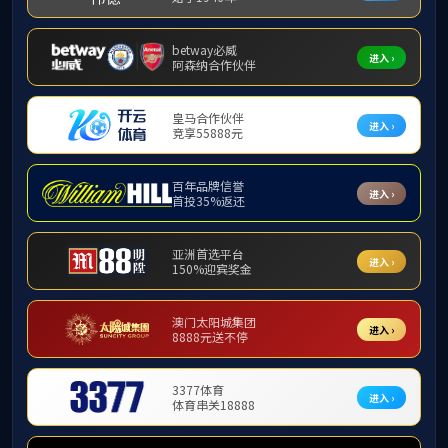
荣登行业榜单TOP20！2025
母基金年度论坛在厦圆满举
办
2025-09-10
“九八”进行时 | 金融赋能，产
融聚力！3044永利集团集团
多个基金项目签约落地
2025-09-08
“九八”进行时 | 3044永利集团
集团亮相投洽会！助力金融