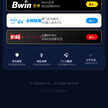
2025年度新员工培训
2025-08-18
厦门国际信托不动产信托登
记业务实现双模式首单突破
2025-08-13
安全生产 | 3044永利集团集
团筑牢防御台风“杨柳”安全
防线