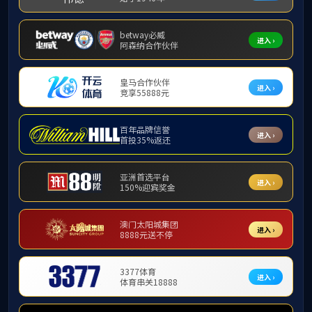
3044永利集团集团持续掀起
学习习近平同志在闽金融论
述与实践热潮
2025-08-28
牢记嘱托汲取力量，感恩奋
进谱写新章——3044永利集
团集团党委组织学习宣传贯
彻习近平同志在闽金融论述
与实践专题研讨
2025-08-26
“融汇新力量，共铸金未来”
3044永利集团集团成功举办