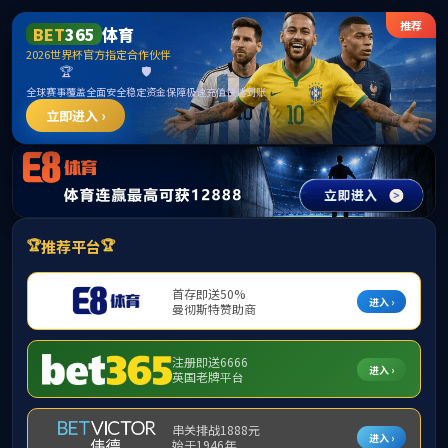
3044永利集团(中国)有限公司官网
首页
>
党的建设
>
党委简介
党委简介
中共厦门3044永利集团投资集团有限公司委员
会于
2011
年
6
月成立，现有党委委员8人，其
中，
书记李云祥，
副书记谷涛、黄四海，
委员
黄德芳、林 晟、张小喜、胡荣炜、方 易。党
委
下辖1个直属党委，26个下属党支部(含19个
直属党支部)。